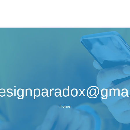
esignparadox@gmai
Home